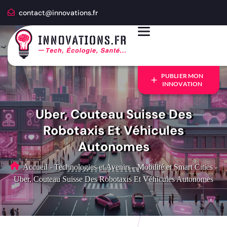
contact@innovations.fr
PUBLIER MON
INNOVATION
Uber, Couteau Suisse Des
Robotaxis Et Véhicules
Autonomes
Accueil
-
Technologies et Avenirs
-
Mobilité et Smart Cities
-
Uber, Couteau Suisse Des Robotaxis Et Véhicules Autonomes