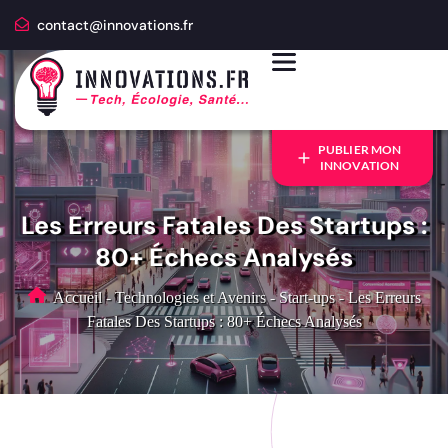
contact@innovations.fr
PUBLIER MON
INNOVATION
Les Erreurs Fatales Des Startups :
80+ Échecs Analysés
Accueil
-
Technologies et Avenirs
-
Start-ups
-
Les Erreurs
Fatales Des Startups : 80+ Échecs Analysés