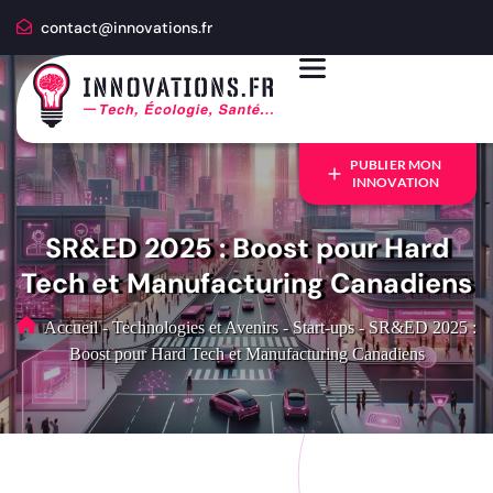
contact@innovations.fr
PUBLIER MON
INNOVATION
SR&ED 2025 : Boost pour Hard
Tech et Manufacturing Canadiens
Accueil
-
Technologies et Avenirs
-
Start-ups
-
SR&ED 2025 :
Boost pour Hard Tech et Manufacturing Canadiens